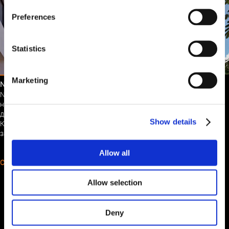
Preferences
Statistics
Marketing
NYX HOTEL NICOSIA
NYX Hotel Nicosia – это совершенно новый стильный отель, где
найдется все необходимое как для важной деловой поездки, так и
для приятного отдыха в одном из самых незабываемых городов
Show details
Кипра. Позвольте нам быть вашими спутниками в этом
захватывающем путешествии в мир NYX!
Allow all
СКОРО
Allow selection
БРОНИРУЙТЕ НА САЙТЕ И ПОЛУЧИТЕ СКИДКУ
10%
Присоединяйтесь к нам сегодня, это легко и бесплатно.
Deny
Начните зарабатывать скидку при каждом бронировании через наш