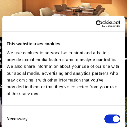
NYX HOTEL LIMASSOL
This website uses cookies
NYX Hotel Limassol – это абсолютно новый стильный отель,
We use cookies to personalise content and ads, to
предлагающий все, что вам нужно как для важной деловой
поездки, так и для приятного отдыха в самом неповторимом городе
provide social media features and to analyse our traffic.
Кипра. Позвольте нам сопровождать вас в этом захватывающем
We also share information about your use of our site with
путешествии в мир NYX!
our social media, advertising and analytics partners who
may combine it with other information that you’ve
УЗНАТЬ БОЛЬШЕ
provided to them or that they’ve collected from your use
of their services.
Consent
Necessary
Selection