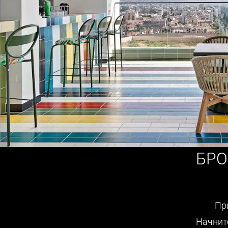
БРО
Пр
Начнит